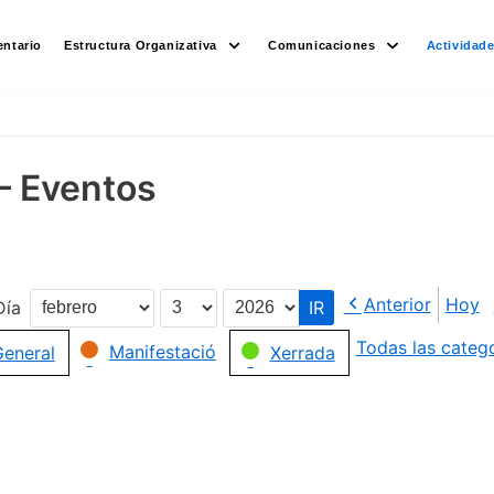
ntario
Estructura Organizativa
Comunicaciones
Actividad
– Eventos
Anterior
Hoy
Día
Mes
Día
Año
Todas las categ
Manifestació
eneral
Xerrada