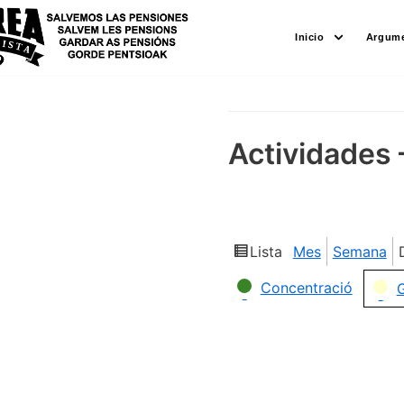
Saltar
Inicio
Argume
al
contenido
Actividades 
Lista
Mes
Semana
Ver
como
Categorías
Concentració
G