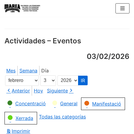
Saltar
al
contenido
Actividades – Eventos
03/02/2026
Mes
Semana
Día
Mes
Día
Año
Anterior
Hoy
Siguiente
Categorías
Concentració
General
Manifestació
Todas las categorías
Xerrada
Imprimir
Vistas