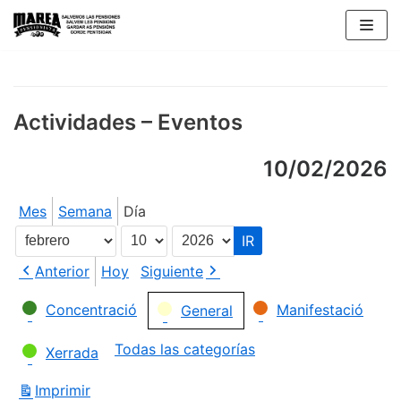
Saltar
al
contenido
Actividades – Eventos
10/02/2026
Mes
Semana
Día
Mes
Día
Año
Anterior
Hoy
Siguiente
Categorías
Concentració
Manifestació
General
Todas las categorías
Xerrada
Imprimir
Vistas