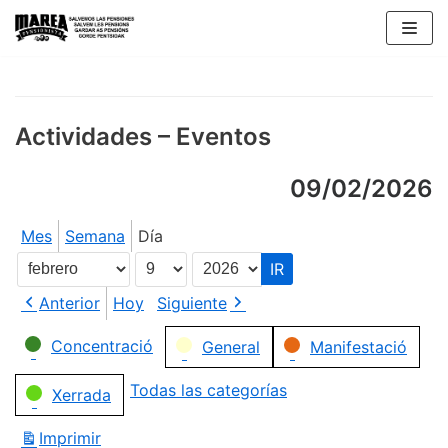
Saltar
al
contenido
Actividades – Eventos
09/02/2026
Mes
Semana
Día
Mes
Día
Año
Anterior
Hoy
Siguiente
Categorías
Concentració
General
Manifestació
Todas las categorías
Xerrada
Imprimir
Vistas