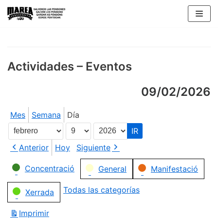
Saltar
al
contenido
Actividades – Eventos
09/02/2026
Mes
Semana
Día
Mes
Día
Año
Anterior
Hoy
Siguiente
Categorías
Concentració
General
Manifestació
Todas las categorías
Xerrada
Imprimir
Vistas