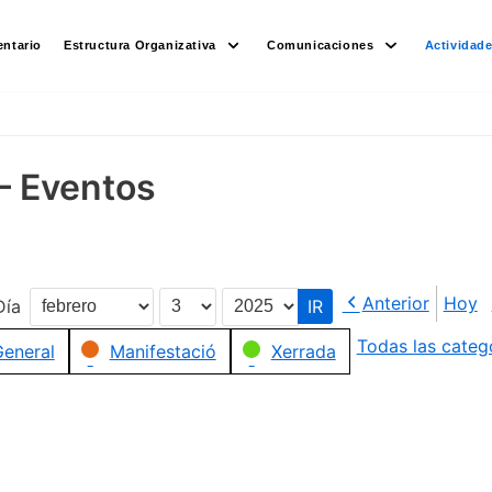
ntario
Estructura Organizativa
Comunicaciones
Actividad
– Eventos
Anterior
Hoy
Día
Mes
Día
Año
Todas las categ
eneral
Manifestació
Xerrada