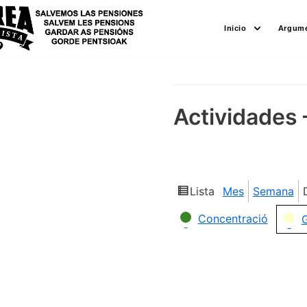
Saltar
Inicio
Argume
al
contenido
Actividades 
Lista
Mes
Semana
Ver
como
Categorías
Concentració
G