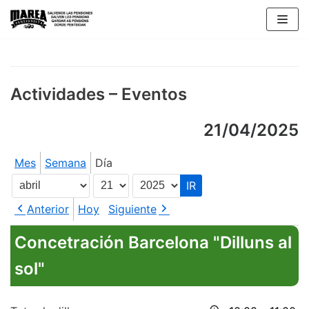
Saltar
al
contenido
Actividades – Eventos
21/04/2025
Mes
Semana
Día
Mes
Día
Año
Anterior
Hoy
Siguiente
Concetración Barcelona "Dilluns al
sol"