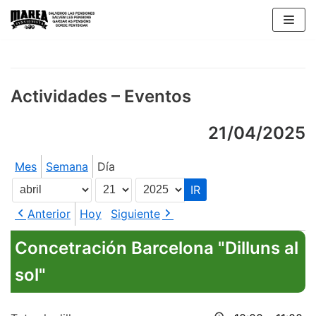
Saltar
al
contenido
Actividades – Eventos
21/04/2025
Mes
Semana
Día
Mes
Día
Año
Anterior
Hoy
Siguiente
Concetración Barcelona "Dilluns al
sol"