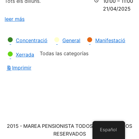
Tots els dilluns.
10:00
–
11:00
21/04/2025
leer más
Categorías
Concentració
General
Manifestació
Todas las categorías
Xerrada
Imprimir
Vistas
2015 - MAREA PENSIONISTA TODOS LOS DERECHOS
Español
RESERVADOS