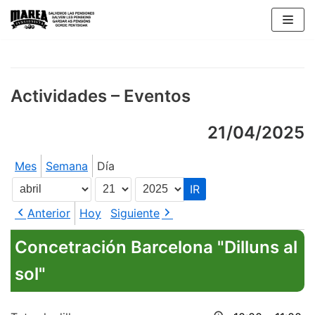
Saltar
al
contenido
Actividades – Eventos
21/04/2025
Mes
Semana
Día
Mes
Día
Año
Anterior
Hoy
Siguiente
Concetración Barcelona "Dilluns al
sol"