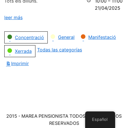
Tots els dilluns.
10:00
–
11:00
21/04/2025
leer más
Categorías
General
Manifestació
Concentració
Todas las categorías
Xerrada
Imprimir
Vistas
2015 - MAREA PENSIONISTA TODOS LOS DERECHOS
Español
RESERVADOS