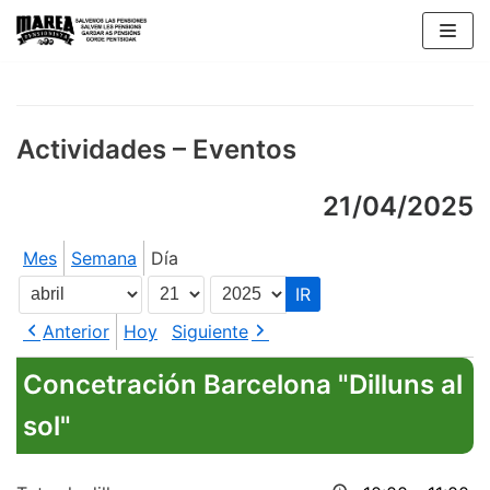
Saltar
al
contenido
Actividades – Eventos
21/04/2025
Mes
Semana
Día
Mes
Día
Año
Anterior
Hoy
Siguiente
Concetración Barcelona "Dilluns al
sol"