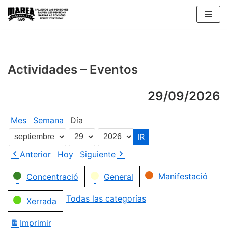
Saltar
al
contenido
Actividades – Eventos
29/09/2026
Mes
Semana
Día
Mes
Día
Año
Anterior
Hoy
Siguiente
Categorías
Manifestació
Concentració
General
Todas las categorías
Xerrada
Imprimir
Vistas