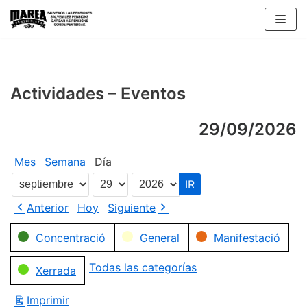
Saltar
al
contenido
Actividades – Eventos
29/09/2026
Mes
Semana
Día
Mes
Día
Año
Anterior
Hoy
Siguiente
Categorías
Concentració
General
Manifestació
Todas las categorías
Xerrada
Imprimir
Vistas