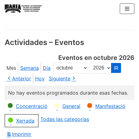
Saltar
al
contenido
Actividades – Eventos
Eventos en octubre 2026
Mes
Semana
Día
Mes
Año
Anterior
Hoy
Siguiente
No hay eventos programados durante esas fechas.
Categorías
Concentració
General
Manifestació
Todas las categorías
Xerrada
Imprimir
Vistas