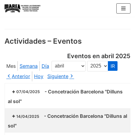
Saltar
al
contenido
Actividades – Eventos
Eventos en abril 2025
Mes
Semana
Día
Mes
Año
Anterior
Hoy
Siguiente
-
Concetración Barcelona "Dilluns
07/04/2025
al sol"
-
Concetración Barcelona "Dilluns al
14/04/2025
sol"