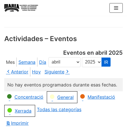
Saltar
al
contenido
Actividades – Eventos
Eventos en abril 2025
Mes
Semana
Día
Mes
Año
Anterior
Hoy
Siguiente
No hay eventos programados durante esas fechas.
Categorías
Concentració
Manifestació
General
Todas las categorías
Xerrada
Imprimir
Vistas