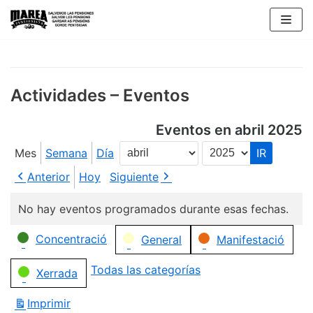
Saltar
al
contenido
Actividades – Eventos
Eventos en abril 2025
Mes
Semana
Día
Mes
Año
Anterior
Hoy
Siguiente
No hay eventos programados durante esas fechas.
Categorías
Concentració
General
Manifestació
Todas las categorías
Xerrada
Imprimir
Vistas