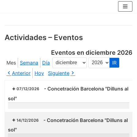
Saltar
al
contenido
Actividades – Eventos
Eventos en diciembre 2026
Mes
Semana
Día
Mes
Año
Anterior
Hoy
Siguiente
-
Concetración Barcelona "Dilluns al
07/12/2026
sol"
-
Concetración Barcelona "Dilluns al
14/12/2026
sol"