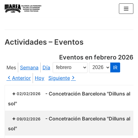
Saltar
al
contenido
Actividades – Eventos
Eventos en febrero 2026
Mes
Semana
Día
Mes
Año
Anterior
Hoy
Siguiente
-
Concetración Barcelona "Dilluns al
02/02/2026
sol"
-
Concetración Barcelona "Dilluns al
09/02/2026
sol"