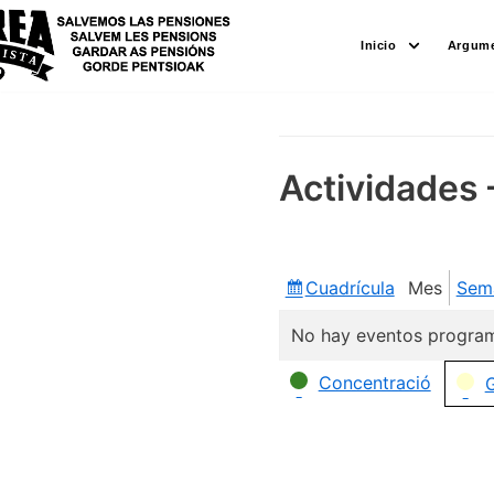
Saltar
Inicio
Argume
al
contenido
Actividades 
Cuadrícula
Mes
Sem
Ver
como
No hay eventos program
Categorías
Concentració
G