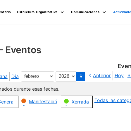
ntario
Estructura Organizativa
Comunicaciones
Actividad
– Eventos
Even
Anterior
Hoy
S
ana
Día
Mes
Año
ados durante esas fechas.
Todas las categ
Manifestació
eneral
Xerrada