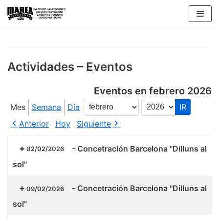
Saltar
al
contenido
Actividades – Eventos
Eventos en febrero 2026
Mes
Semana
Día
Mes
Año
Anterior
Hoy
Siguiente
-
Concetración Barcelona "Dilluns al
02/02/2026
sol"
-
Concetración Barcelona "Dilluns al
09/02/2026
sol"