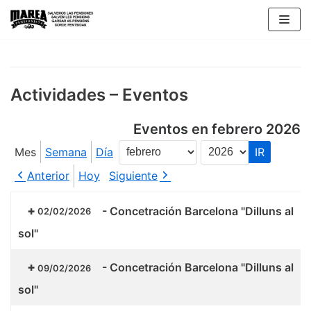
Saltar
al
contenido
Actividades – Eventos
Eventos en febrero 2026
Mes
Semana
Día
Mes
Año
Anterior
Hoy
Siguiente
-
Concetración Barcelona "Dilluns al
02/02/2026
sol"
-
Concetración Barcelona "Dilluns al
09/02/2026
sol"