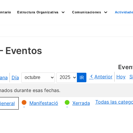
ntario
Estructura Organizativa
Comunicaciones
Actividad
– Eventos
Even
Anterior
Hoy
S
ana
Día
Mes
Año
ados durante esas fechas.
Todas las catego
Manifestació
Xerrada
eneral