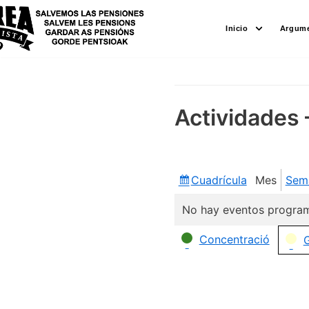
Saltar
Inicio
Argume
al
contenido
Actividades 
Cuadrícula
Mes
Sem
Ver
como
No hay eventos program
Categorías
Concentració
G