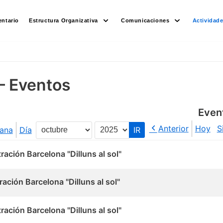
ntario
Estructura Organizativa
Comunicaciones
Actividad
– Eventos
Even
Anterior
Hoy
S
ana
Día
Mes
Año
ación Barcelona "Dilluns al sol"
ación Barcelona "Dilluns al sol"
ación Barcelona "Dilluns al sol"