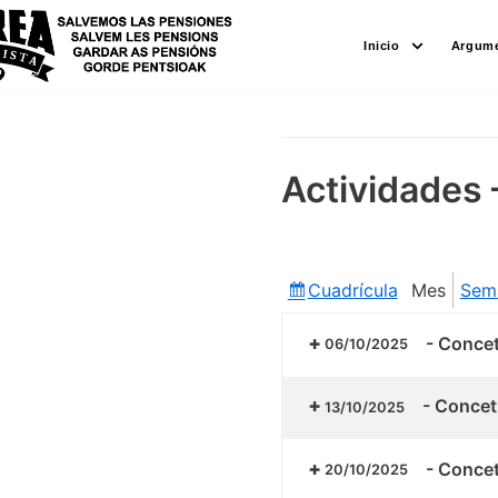
Saltar
Inicio
Argume
al
contenido
Actividades 
Cuadrícula
Mes
Sem
Ver
como
-
Concetr
06/10/2025
-
Concetr
13/10/2025
-
Concetr
20/10/2025