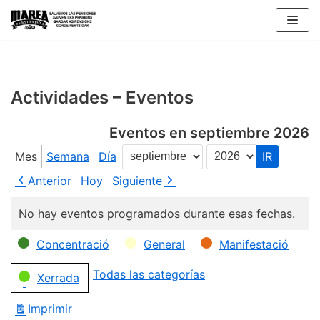
Saltar
al
contenido
Actividades – Eventos
Eventos en septiembre 2026
Mes
Semana
Día
Mes
Año
Anterior
Hoy
Siguiente
No hay eventos programados durante esas fechas.
Categorías
Concentració
General
Manifestació
Todas las categorías
Xerrada
Imprimir
Vistas