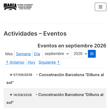
Saltar
al
contenido
Actividades – Eventos
Eventos en septiembre 2026
Mes
Semana
Día
Mes
Año
Anterior
Hoy
Siguiente
-
Concetración Barcelona "Dilluns al
07/09/2026
sol"
-
Concetración Barcelona "Dilluns al
14/09/2026
sol"