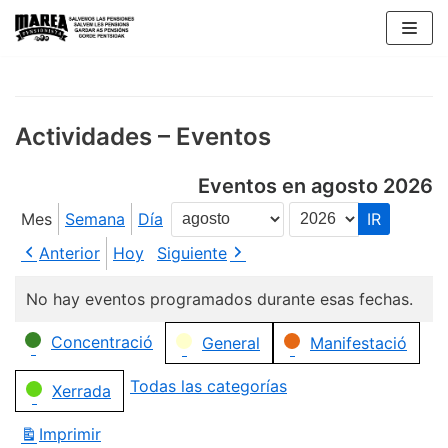
Saltar
al
contenido
Actividades – Eventos
Eventos en agosto 2026
Mes
Semana
Día
Mes
Año
Anterior
Hoy
Siguiente
No hay eventos programados durante esas fechas.
Categorías
Concentració
General
Manifestació
Todas las categorías
Xerrada
Imprimir
Vistas