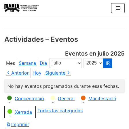
Saltar
al
contenido
Actividades – Eventos
Eventos en julio 2025
Mes
Semana
Día
Mes
Año
Anterior
Hoy
Siguiente
No hay eventos programados durante esas fechas.
Categorías
Concentració
General
Manifestació
Todas las categorías
Xerrada
Imprimir
Vistas