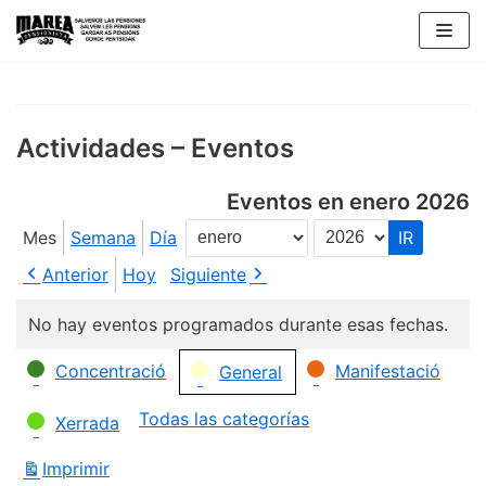
Saltar
al
contenido
Actividades – Eventos
Eventos en enero 2026
Mes
Semana
Día
Mes
Año
Anterior
Hoy
Siguiente
No hay eventos programados durante esas fechas.
Categorías
Concentració
Manifestació
General
Todas las categorías
Xerrada
Imprimir
Vistas