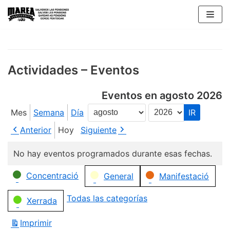
Saltar
al
contenido
Actividades – Eventos
Eventos en agosto 2026
Mes
Semana
Día
Mes
Año
Anterior
Hoy
Siguiente
No hay eventos programados durante esas fechas.
Categorías
Concentració
General
Manifestació
Todas las categorías
Xerrada
Imprimir
Vistas