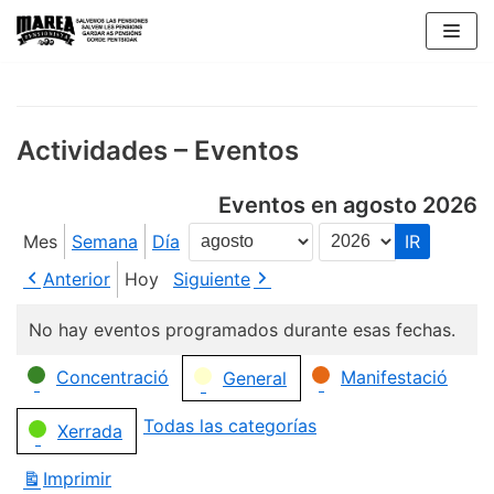
Saltar
al
contenido
Actividades – Eventos
Eventos en agosto 2026
Mes
Semana
Día
Mes
Año
Anterior
Hoy
Siguiente
No hay eventos programados durante esas fechas.
Categorías
Concentració
Manifestació
General
Todas las categorías
Xerrada
Imprimir
Vistas