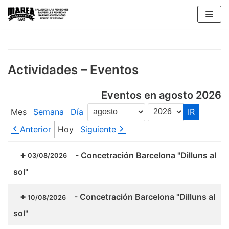
Saltar
al
contenido
Actividades – Eventos
Eventos en agosto 2026
Mes
Semana
Día
Mes
Año
Anterior
Hoy
Siguiente
-
Concetración Barcelona "Dilluns al
03/08/2026
sol"
-
Concetración Barcelona "Dilluns al
10/08/2026
sol"