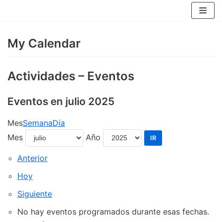
Saltar
al
contenido
My Calendar
Actividades – Eventos
Eventos en julio 2025
Mes
Semana
Día
Mes
Año
Anterior
Hoy
Siguiente
No hay eventos programados durante esas fechas.