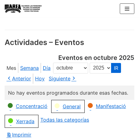
Saltar
al
contenido
Actividades – Eventos
Eventos en octubre 2025
Mes
Semana
Día
Mes
Año
Anterior
Hoy
Siguiente
No hay eventos programados durante esas fechas.
Categorías
Concentració
Manifestació
General
Todas las categorías
Xerrada
Imprimir
Vistas