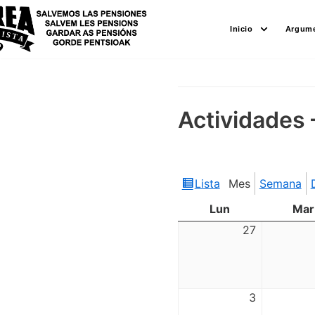
Saltar
Inicio
Argume
al
contenido
Actividades 
Lista
Mes
Semana
Ver
como
Lun
Mar
27
3