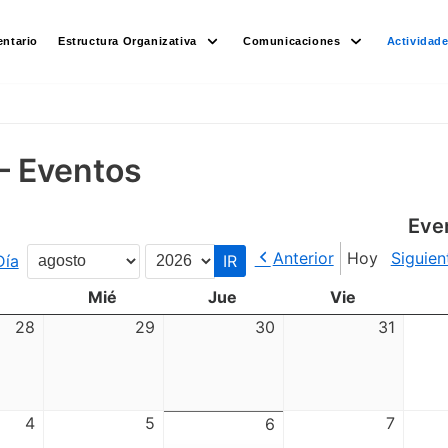
ntario
Estructura Organizativa
Comunicaciones
Actividad
– Eventos
Eve
Anterior
Hoy
Siguien
Día
Mes
Año
Mié
Jue
Vie
28
29
30
31
4
5
7
6