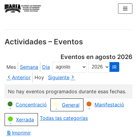
Saltar
al
contenido
Actividades – Eventos
Eventos en agosto 2026
Mes
Semana
Día
Mes
Año
Anterior
Hoy
Siguiente
No hay eventos programados durante esas fechas.
Categorías
Concentració
Manifestació
General
Todas las categorías
Xerrada
Imprimir
Vistas