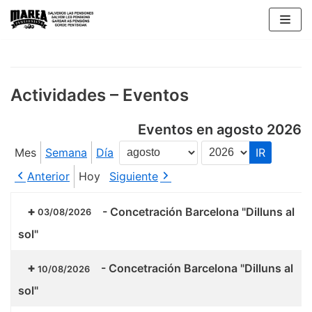
Saltar
al
contenido
Actividades – Eventos
Eventos en agosto 2026
Mes
Semana
Día
Mes
Año
Anterior
Hoy
Siguiente
-
Concetración Barcelona "Dilluns al
03/08/2026
sol"
-
Concetración Barcelona "Dilluns al
10/08/2026
sol"