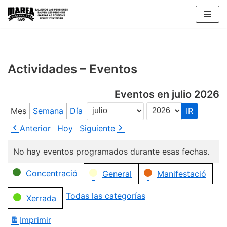
Saltar
al
contenido
Actividades – Eventos
Eventos en julio 2026
Mes
Semana
Día
Mes
Año
Anterior
Hoy
Siguiente
No hay eventos programados durante esas fechas.
Categorías
Concentració
General
Manifestació
Todas las categorías
Xerrada
Imprimir
Vistas