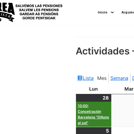
Saltar
Inicio
Argume
al
contenido
Actividades 
Lista
Mes
Semana
Ver
como
Lun
Mar
28
10:00:
Concetración
Barcelona "Dilluns
al sol"
5