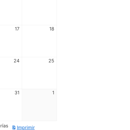
17
18
24
25
31
1
rías
Imprimir
Vistas