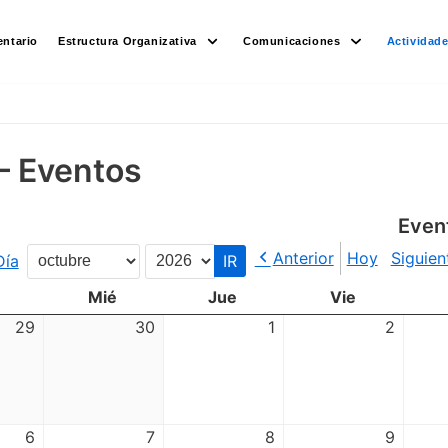
ntario
Estructura Organizativa
Comunicaciones
Actividad
– Eventos
Even
Anterior
Hoy
Siguien
Día
Mes
Año
Mié
Jue
Vie
29
30
1
2
6
7
8
9