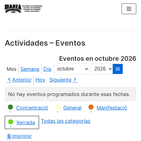
Saltar
al
contenido
Actividades – Eventos
Eventos en octubre 2026
Mes
Semana
Día
Mes
Año
Anterior
Hoy
Siguiente
No hay eventos programados durante esas fechas.
Categorías
Concentració
General
Manifestació
Todas las categorías
Xerrada
Imprimir
Vistas