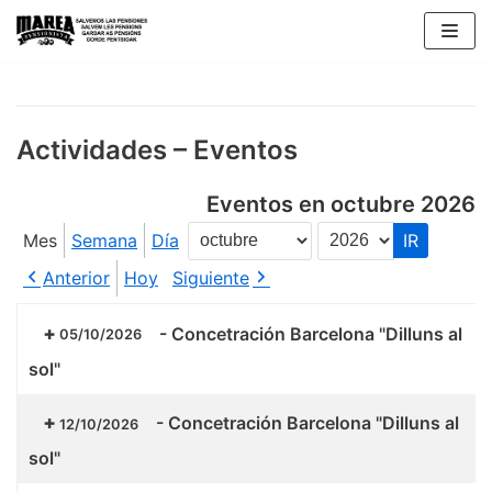
Saltar
al
contenido
Actividades – Eventos
Eventos en octubre 2026
Mes
Semana
Día
Mes
Año
Anterior
Hoy
Siguiente
-
Concetración Barcelona "Dilluns al
05/10/2026
sol"
-
Concetración Barcelona "Dilluns al
12/10/2026
sol"