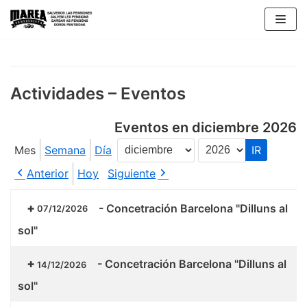
Saltar
al
contenido
Actividades – Eventos
Eventos en diciembre 2026
Mes
Semana
Día
Mes
Año
Anterior
Hoy
Siguiente
-
Concetración Barcelona "Dilluns al
07/12/2026
sol"
-
Concetración Barcelona "Dilluns al
14/12/2026
sol"