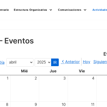
ntario
Estructura Organizativa
Comunicaciones
Actividad
– Eventos
E
Anterior
Hoy
Siguien
Día
Mes
Año
Mié
Jue
Vie
1
2
3
4
8
9
10
11