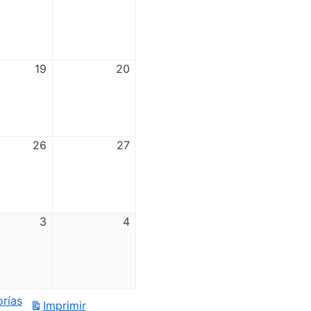
19
20
26
27
3
4
orías
Imprimir
Vistas