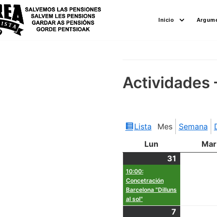
Saltar
Inicio
Argume
al
contenido
Actividades 
Lista
Mes
Semana
Ver
como
Lun
Mar
31
10:00:
Concetración
Barcelona "Dilluns
al sol"
7