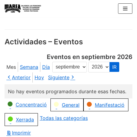
Saltar
al
contenido
Actividades – Eventos
Eventos en septiembre 2026
Mes
Semana
Día
Mes
Año
Anterior
Hoy
Siguiente
No hay eventos programados durante esas fechas.
Categorías
Concentració
General
Manifestació
Todas las categorías
Xerrada
Imprimir
Vistas