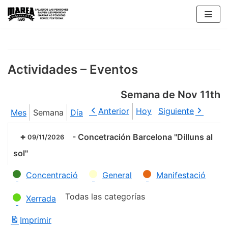
Saltar
al
contenido
Actividades – Eventos
Semana de Nov 11th
Anterior
Hoy
Siguiente
Mes
Semana
Día
-
Concetración Barcelona "Dilluns al
09/11/2026
sol"
Categorías
Concentració
General
Manifestació
Todas las categorías
Xerrada
Imprimir
Vistas