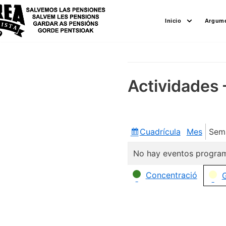
Saltar
Inicio
Argume
al
contenido
Actividades 
Cuadrícula
Mes
Sem
Ver
como
No hay eventos program
Categorías
Concentració
G