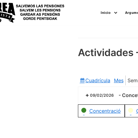
Saltar
Inicio
Argume
al
contenido
Actividades 
Cuadrícula
Mes
Sem
Ver
como
-
Concet
09/02/2026
Categorías
Concentració