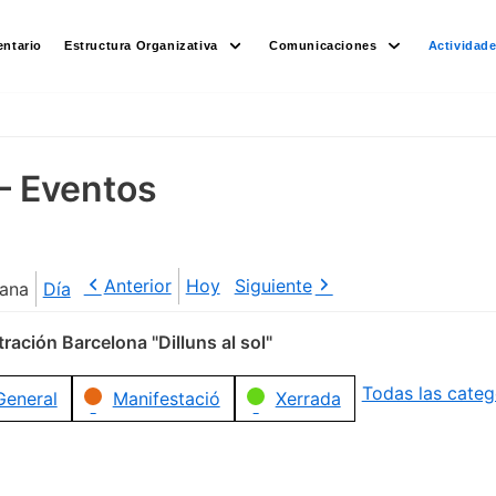
ntario
Estructura Organizativa
Comunicaciones
Actividad
– Eventos
Anterior
Hoy
Siguiente
ana
Día
ración Barcelona "Dilluns al sol"
Todas las categ
General
Manifestació
Xerrada