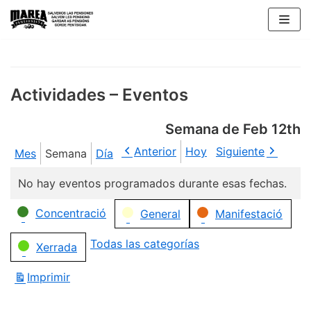
Saltar
al
contenido
Actividades – Eventos
Semana de Feb 12th
Anterior
Hoy
Siguiente
Mes
Semana
Día
No hay eventos programados durante esas fechas.
Categorías
Concentració
General
Manifestació
Todas las categorías
Xerrada
Imprimir
Vistas