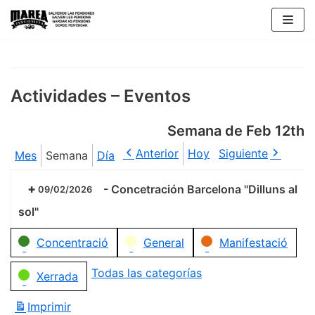
Saltar
al
contenido
Actividades – Eventos
Semana de Feb 12th
Anterior
Hoy
Siguiente
Mes
Semana
Día
-
Concetración Barcelona "Dilluns al
09/02/2026
sol"
Categorías
Concentració
General
Manifestació
Todas las categorías
Xerrada
Imprimir
Vistas