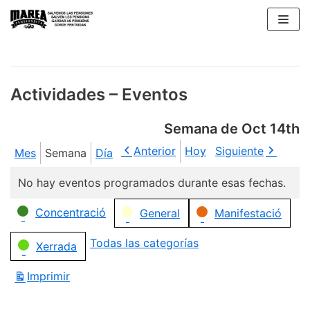
Saltar
al
contenido
Actividades – Eventos
Semana de Oct 14th
Anterior
Hoy
Siguiente
Mes
Semana
Día
No hay eventos programados durante esas fechas.
Categorías
Concentració
General
Manifestació
Todas las categorías
Xerrada
Imprimir
Vistas