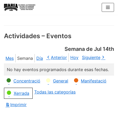
Saltar
al
contenido
Actividades – Eventos
Semana de Jul 14th
Anterior
Hoy
Siguiente
Mes
Semana
Día
No hay eventos programados durante esas fechas.
Categorías
Concentració
General
Manifestació
Todas las categorías
Xerrada
Imprimir
Vistas